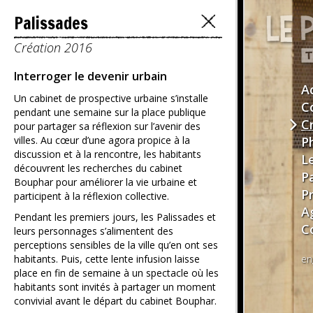
Palissades
Création 2016
Interroger le devenir urbain
A
Un cabinet de prospective urbaine s’installe
C
pendant une semaine sur la place publique
C
pour partager sa réflexion sur l’avenir des
villes. Au cœur d’une agora propice à la
P
discussion et à la rencontre, les habitants
L
découvrent les recherches du cabinet
P
Bouphar pour améliorer la vie urbaine et
P
participent à la réflexion collective.
A
Pendant les premiers jours, les Palissades et
C
leurs personnages s’alimentent des
perceptions sensibles de la ville qu’en ont ses
habitants. Puis, cette lente infusion laisse
en
place en fin de semaine à un spectacle où les
habitants sont invités à partager un moment
convivial avant le départ du cabinet Bouphar.