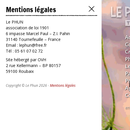
Mentions légales
Le PHUN
association de loi 1901
6 impasse Marcel Paul – Z.I. Pahin
A
31140 Tournefeuille – France
C
Email : lephun@free.fr
Tél : 05 61 07 02 72
C
P
Site hébergé par OVH
2 rue Kellermann – BP 80157
L
59100 Roubaix
P
P
Copyright © Le Phun 2026 -
Mentions légales
A
C
en