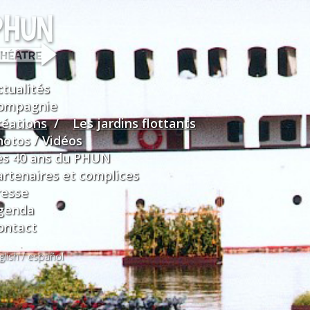
ctualités
ompagnie
réations
/
Les jardins flottants
hotos / Vidéos
es 40 ans du PHUN
artenaires et complices
resse
genda
ontact
glish
/
español