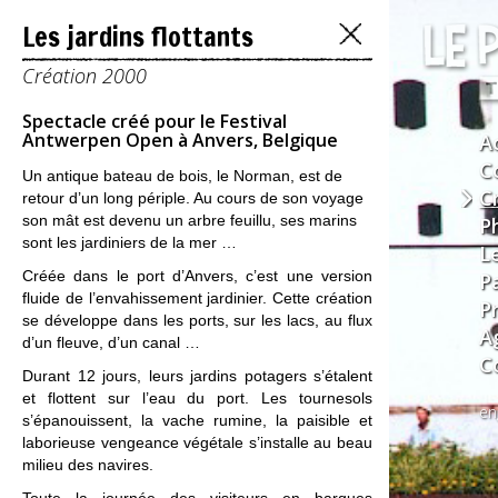
Les jardins flottants
Création 2000
Spectacle créé pour le Festival
Antwerpen Open à Anvers, Belgique
A
C
Un antique bateau de bois, le Norman, est de
C
retour d’un long périple. Au cours de son voyage
son mât est devenu un arbre feuillu, ses marins
P
sont les jardiniers de la mer …
L
Créée dans le port d’Anvers, c’est une version
P
fluide de l’envahissement jardinier. Cette création
P
se développe dans les ports, sur les lacs, au flux
A
d’un fleuve, d’un canal …
C
Durant 12 jours, leurs jardins potagers s’étalent
et flottent sur l’eau du port. Les tournesols
en
s’épanouissent, la vache rumine, la paisible et
laborieuse vengeance végétale s’installe au beau
milieu des navires.