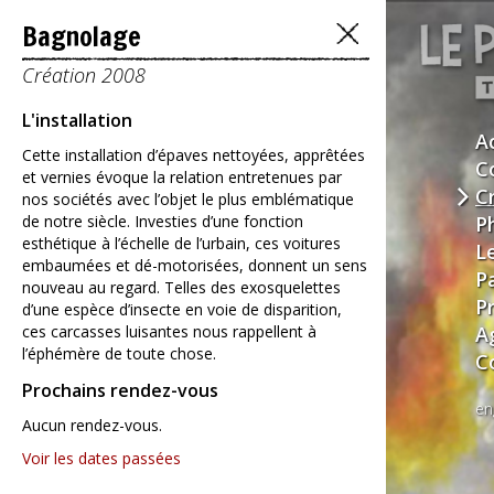
Bagnolage
Création 2008
L'installation
A
Cette installation d’épaves nettoyées, apprêtées
C
et vernies évoque la relation entretenues par
C
nos sociétés avec l’objet le plus emblématique
de notre siècle. Investies d’une fonction
P
esthétique à l’échelle de l’urbain, ces voitures
L
embaumées et dé-motorisées, donnent un sens
P
nouveau au regard. Telles des exosquelettes
P
d’une espèce d’insecte en voie de disparition,
ces carcasses luisantes nous rappellent à
A
l’éphémère de toute chose.
C
Prochains rendez-vous
en
Aucun rendez-vous.
Voir les dates passées