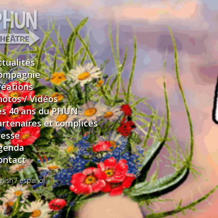
ctualités
ompagnie
réations
hotos / Vidéos
es 40 ans du PHUN
artenaires et complices
resse
genda
ontact
glish
/
español