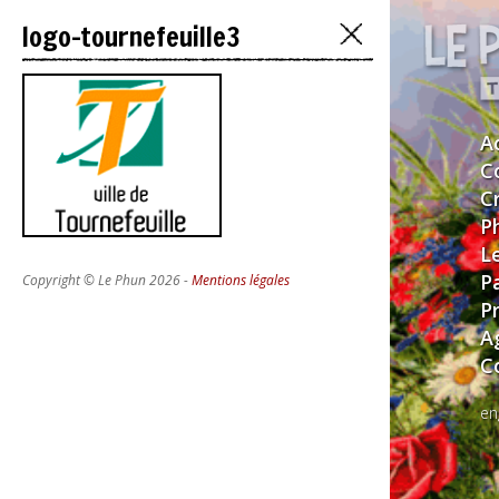
logo-tournefeuille3
A
C
C
P
L
P
Copyright © Le Phun 2026 -
Mentions légales
P
A
C
en