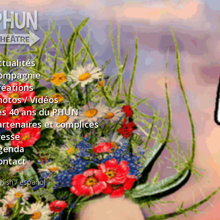
ctualités
ompagnie
réations
hotos / Vidéos
es 40 ans du PHUN
artenaires et complices
resse
genda
ontact
glish
/
español