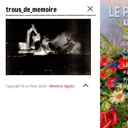
trous_de_memoire
A
C
C
P
L
P
P
A
Copyright © Le Phun 2026 -
Mentions légales
C
en